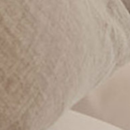
B&B Mezdi
Abitare
Wellness
Colazione
Attività
Richiesta